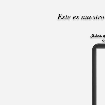
Este es nuestr
¿Sabes q
q