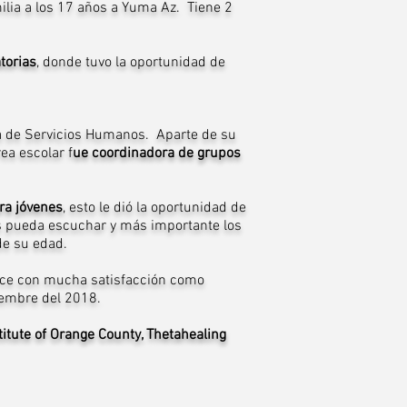
ilia a los 17 años a Yuma Az. Tiene 2
torias
, donde tuvo la oportunidad de
ra de Servicios Humanos. Aparte de su
ea escolar f
ue coordinadora de grupos
ra jóvenes
, esto le dió la oportunidad de
los pueda escuchar y más importante los
 de su edad.
rce con mucha satisfacción como
iembre del 2018.
titute of Orange County, Thetahealing